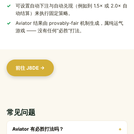
可设置自动下注与自动兑现（例如到 1.5× 或 2.0× 自
动结算）来执行固定策略。
Aviator 结果由 provably-fair 机制生成，属纯运气
游戏 —— 没有任何“必胜”打法。
前往 J8DE →
常见问题
Aviator 有必胜打法吗？