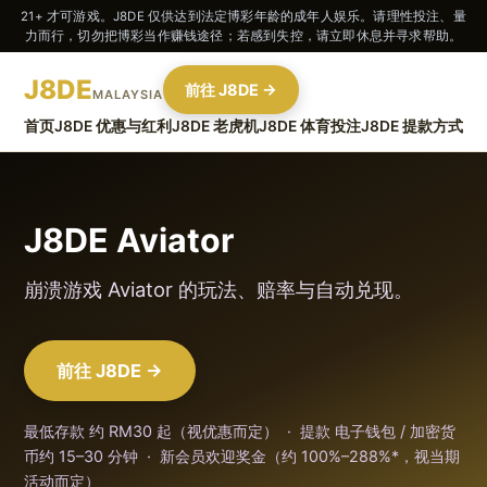
21+ 才可游戏。J8DE 仅供达到法定博彩年龄的成年人娱乐。请理性投注、量
力而行，切勿把博彩当作赚钱途径；若感到失控，请立即休息并寻求帮助。
J8DE
前往 J8DE →
MALAYSIA
首页
J8DE 优惠与红利
J8DE 老虎机
J8DE 体育投注
J8DE 提款方式
J8DE Aviator
崩溃游戏 Aviator 的玩法、赔率与自动兑现。
前往 J8DE →
最低存款 约 RM30 起（视优惠而定） · 提款 电子钱包 / 加密货
币约 15–30 分钟 · 新会员欢迎奖金（约 100%–288%*，视当期
活动而定）