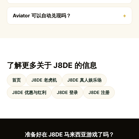
Aviator 可以自动兑现吗？
了解更多关于 J8DE 的信息
首页
J8DE 老虎机
J8DE 真人娱乐场
J8DE 优惠与红利
J8DE 登录
J8DE 注册
准备好在 J8DE 马来西亚游戏了吗？